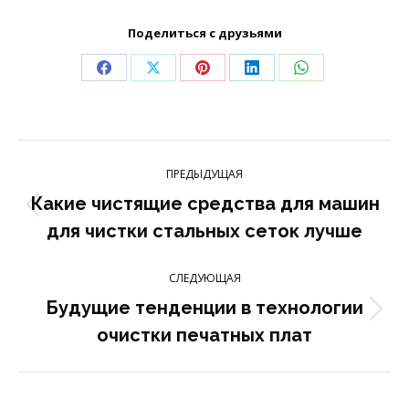
Поделиться с друзьями
Поделиться
Поделиться
Поделиться
Поделиться
Поделиться
в
в
в
в
в
Фейсбук
Икс
Пинтерест
LinkedIn
WhatsApp
Навигация
ПРЕДЫДУЩАЯ
по
Какие чистящие средства для машин
Предыдущая
для чистки стальных сеток лучше
записям
запись:
СЛЕДУЮЩАЯ
Будущие тенденции в технологии
Следующая
очистки печатных плат
запись: