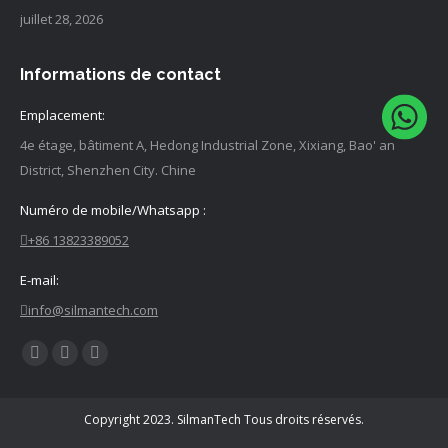
juillet 28, 2026
Informations de contact
Emplacement:
4e étage, bâtiment A, Hedong Industrial Zone, Xixiang, Bao' an
District, Shenzhen City. Chine
Numéro de mobile/Whatsapp :
+86 13823389052
E-mail:
info@silmantech.com
Trouvez
La
La
La
nous
page
page
page
sur :
Facebook
YouTube
LinkedIn
Copyright 2023. SilmanTech Tous droits réservés.
s'ouvre
s'ouvre
s'ouvre