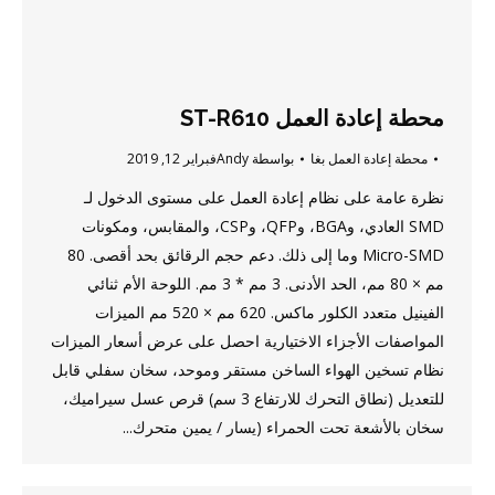
محطة إعادة العمل ST-R610
محطة إعادة العمل بغا
بواسطة
Andy
فبراير 12, 2019
نظرة عامة على نظام إعادة العمل على مستوى الدخول لـ
SMD العادي، وBGA، وQFP، وCSP، والمقابس، ومكونات
Micro-SMD وما إلى ذلك. دعم حجم الرقائق بحد أقصى. 80
مم × 80 مم، الحد الأدنى. 3 مم * 3 مم. اللوحة الأم ثنائي
الفينيل متعدد الكلور ماكس. 620 مم × 520 مم الميزات
المواصفات الأجزاء الاختيارية احصل على عرض أسعار الميزات
نظام تسخين الهواء الساخن مستقر وموحد، سخان سفلي قابل
للتعديل (نطاق التحرك للارتفاع 3 سم) قرص عسل سيراميك،
سخان بالأشعة تحت الحمراء (يسار / يمين متحرك...