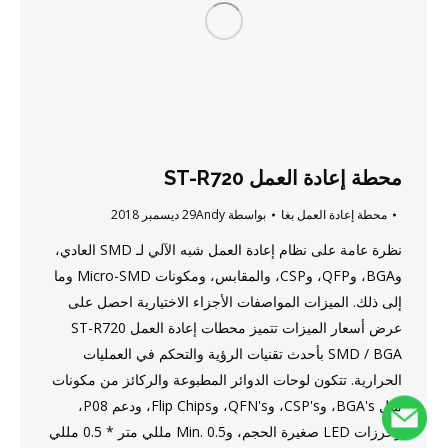
محطة إعادة العمل ST-R720
محطة إعادة العمل بغا
بواسطة
Andy
29 ديسمبر 2018
نظرة عامة على نظام إعادة العمل شبه الآلي لـ SMD العادي،
وBGA، وQFP، وCSP، والمقابس، ومكونات Micro-SMD وما
إلى ذلك. الميزات المواصفات الأجزاء الاختيارية احصل على
عرض أسعار الميزات تتميز محطات إعادة العمل ST-R720
SMD / BGA بأحدث تقنيات الرؤية والتحكم في العمليات
الحرارية. تتكون لوحات الدوائر المطبوعة والركائز من مكونات
مثل BGA's، وCSP's، وQFN's، وFlip Chips، ودعم P08،
وخرزات LED صغيرة الحجم، وMin. 0.5 مللي متر * 0.5 مللي