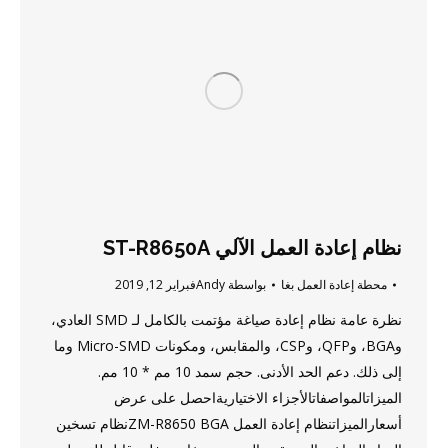
نظام إعادة العمل الآلي ST-R8650A
محطة إعادة العمل بغا
بواسطة
Andy
فبراير 12, 2019
نظرة عامة نظام إعادة صياغة مؤتمت بالكامل لـ SMD العادي،
وBGA، وQFP، وCSP، والمقابس، ومكونات Micro-SMD وما
إلى ذلك. دعم الحد الأدنى. حجم سمد 10 مم * 10 مم.
الميزاتالمواصفاتالأجزاء الاختياريةاحصل على عرض
أسعارالميزاتنظام إعادة العمل ZM-R8650 BGAنظام تسخين