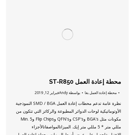
محطة إعادة العمل ST-R850
محطة إعادة العمل بغا
بواسطة
Andy
فبراير 12, 2019
نظرة عامة تدعم محطات إعادة العمل SMD / BGA النموذجية
الأوتوماتيكية لوحات الدوائر المطبوعة والركائز التي تتكون من
مكونات مثل BGA's وCSP's وQFN's وFlip Chips وMin. 5
مللي متر * 5 مللي متر إيك. الميزاتالمواصفاتالأجزاء
الاختياريةاحصل على عرض أسعارالميزات محطة إعادة العمل