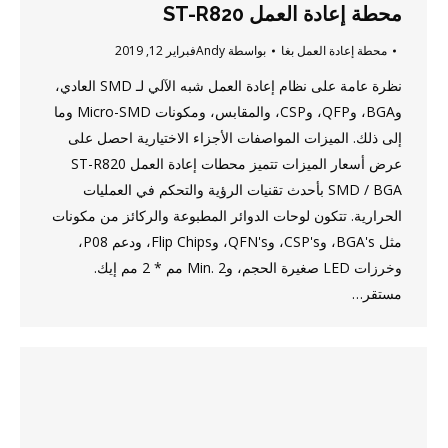
محطة إعادة العمل ST-R820
محطة إعادة العمل بغا
بواسطة
Andy
فبراير 12, 2019
نظرة عامة على نظام إعادة العمل شبه الآلي لـ SMD العادي،
وBGA، وQFP، وCSP، والمقابس، ومكونات Micro-SMD وما
إلى ذلك. الميزات المواصفات الأجزاء الاختيارية احصل على
عرض أسعار الميزات تتميز محطات إعادة العمل ST-R820
SMD / BGA بأحدث تقنيات الرؤية والتحكم في العمليات
الحرارية. تتكون لوحات الدوائر المطبوعة والركائز من مكونات
مثل BGA's، وCSP's، وQFN's، وFlip Chips، ودعم P08،
وخرزات LED صغيرة الحجم، وMin. 2 مم * 2 مم إيك.
مستقر…