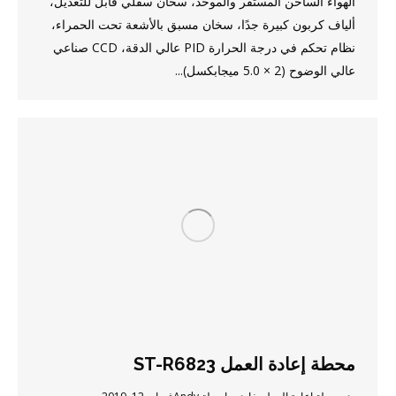
الهواء الساخن المستقر والموحد، سخان سفلي قابل للتعديل،
ألياف كربون كبيرة جدًا، سخان مسبق بالأشعة تحت الحمراء،
نظام تحكم في درجة الحرارة PID عالي الدقة، CCD صناعي
عالي الوضوح (2 × 5.0 ميجابكسل)...
محطة إعادة العمل ST-R6823