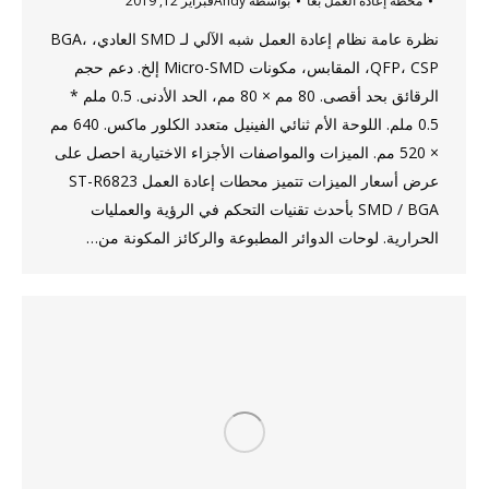
محطة إعادة العمل بغا
بواسطة
Andy
فبراير 12, 2019
نظرة عامة نظام إعادة العمل شبه الآلي لـ SMD العادي، BGA،
QFP، CSP، المقابس، مكونات Micro-SMD إلخ. دعم حجم
الرقائق بحد أقصى. 80 مم × 80 مم، الحد الأدنى. 0.5 ملم *
0.5 ملم. اللوحة الأم ثنائي الفينيل متعدد الكلور ماكس. 640 مم
× 520 مم. الميزات والمواصفات الأجزاء الاختيارية احصل على
عرض أسعار الميزات تتميز محطات إعادة العمل ST-R6823
SMD / BGA بأحدث تقنيات التحكم في الرؤية والعمليات
الحرارية. لوحات الدوائر المطبوعة والركائز المكونة من…