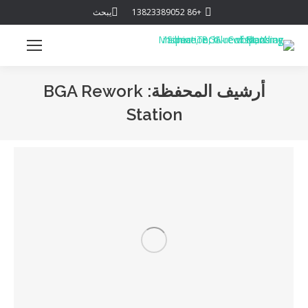
يبحث:
+86 13823389052
يبحث
أرشيف المحفظة:
BGA Rework
Station
أنت هنا: