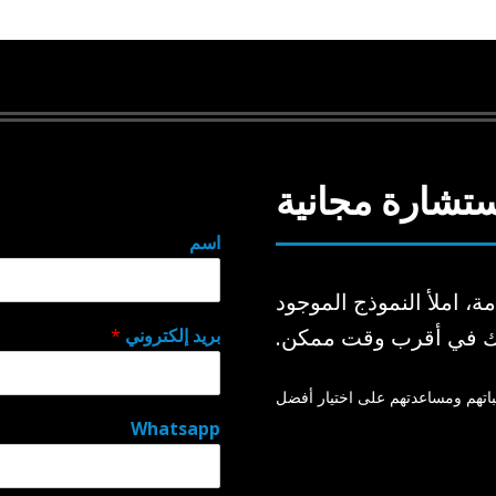
تشارة مجانية
اسم
ة، املأ النموذج الموجود
ر
 بك في أقرب وقت ممكن.
بريد إلكتروني
*
س
ا
ل
لباتهم ومساعدتهم على اختيار أفضل
ة
Whatsapp
W
h
a