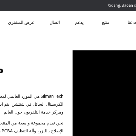
Xixiang, Baoan d
 عنا
منتج
يدعم
اتصال
عرض المشتري
م
SilmanTech هي المورد الع
الكريستال السائل في شنتشن. يتم اس
ومركز خدمة التلفزيون حول العالم.
ال