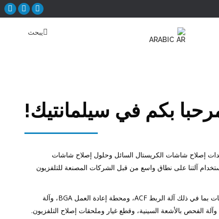
تفتح
تفتح
تفتح
صفحة
صفحة
صفح
يبحث
يبحث:
فيسبوك
موقع
ينكد
ARABIC
في
في
YouTube
نافذة
في
نافذ
جديدة
نافذة
جديد
جديدة
رحبا بكم في سيلمانتيك!
المي لمعدات إصلاح شاشات الكريستال السائل وحلول إصلاح شاشات
تخدام آلتنا على نطاق واسع من قبل الشركات المصنعة للتلفزيون
نحن نقدم مجموعة واسعة من المنتجات بما في ذلك آلة الربط ACF، ومحطة إعادة العمل BGA، وآلة
إصلاح بالليزر، وآلة التنظيف PCBA، وآلة الفحص بالأشعة السينية، وقطع غيار وملحقات إصلاح التلفزيون.