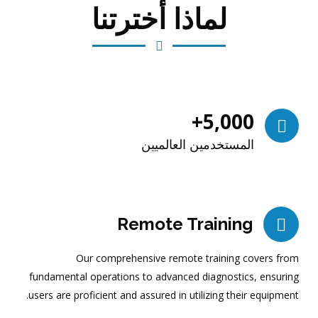
لماذا أخترتنا
+
5,000
المستخدمين العالميين
Remote Training
Our comprehensive remote training covers from
fundamental operations to advanced diagnostics, ensuring
users are proficient and assured in utilizing their equipment.